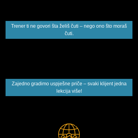
Trener ti ne govori šta želiš čuti – nego ono što moraš
čuti.
Zajedno gradimo uspješne priče – svaki klijent jedna
lekcija više!