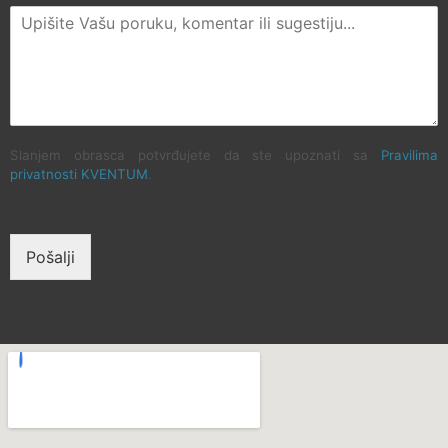
Slanjem obrasca potvrđujete da ste upoznati sa
Pravilima
privatnosti KVENTUM
.
Pošalji