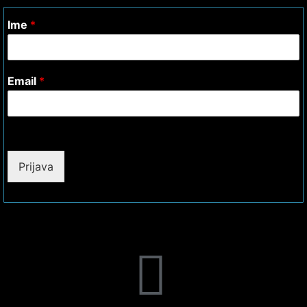
Ime
*
Email
*
Prijava