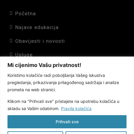
Početna
Najave edukacija
Obavijesti i novosti
Usluge
Mi cijenimo Vašu privatnost!
O nama
Koristimo kolačiće radi poboljšanja Vašeg iskustva
Kontakt
pregledanja, prikazivanja prilagođenog sadržaja i analize
prometa na web stranici.
Pravila privatnosti
Klikom na "Prihvati sve" pristajete na upotrebu kolačića u
skladu sa Vašim odabirom.
Pravila kolačića
Pravila kolačića
Prihvati sve
All Rights Reserved - Kventum d.o.o.