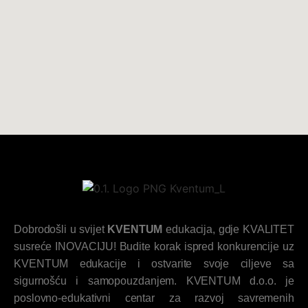
Dobrodošli u svijet
KVENTUM
edukacija, gdje KVALITET
susreće INOVACIJU! Budite korak ispred konkurencije uz
KVENTUM edukacije i ostvarite svoje ciljeve sa
sigurnošću i samopouzdanjem. KVENTUM d.o.o. je
poslovno-edukativni centar za razvoj savremenih