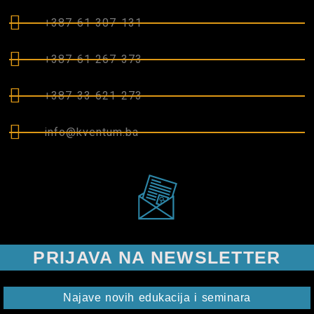
+387 61 307 131
+387 61 267 373
+387 33 621 273
info@kventum.ba
PRIJAVA NA NEWSLETTER
Najave novih edukacija i seminara