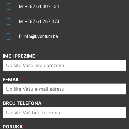
M: +387 61 307 131
M: +387 61 267 373
E:
info@kventum.ba
IME I PREZIME
*
E-MAIL
*
BROJ TELEFONA
*
PORUKA
*