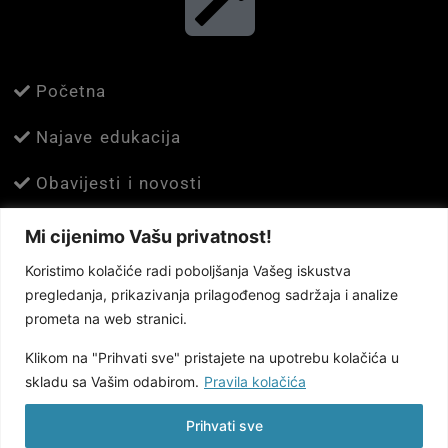
Početna
Najave edukacija
Obavijesti i novosti
Usluge
Mi cijenimo Vašu privatnost!
Koristimo kolačiće radi poboljšanja Vašeg iskustva
O nama
pregledanja, prikazivanja prilagođenog sadržaja i analize
prometa na web stranici.
Kontakt
Klikom na "Prihvati sve" pristajete na upotrebu kolačića u
Pravila privatnosti
skladu sa Vašim odabirom.
Pravila kolačića
Pravila kolačića
Prihvati sve