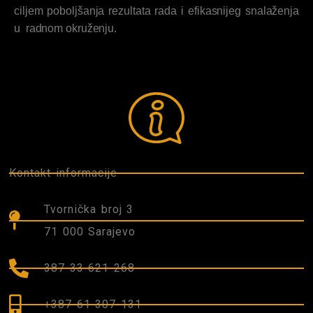
ciljem poboljšanja rezultata rada i efikasnijeg snalaženja
u radnom okruženju.
Kontakt informacije
Tvornička broj 3
71 000 Sarajevo
387 33 621 268
+387 61 307 131