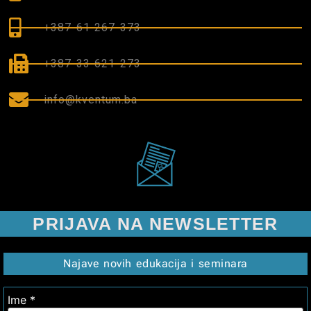
+387 61 267 373
+387 33 621 273
info@kventum.ba
PRIJAVA NA NEWSLETTER
Najave novih edukacija i seminara
Ime
*